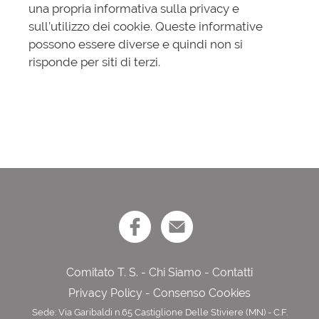
una propria informativa sulla privacy e
sull’utilizzo dei cookie. Queste informative
possono essere diverse e quindi non si
risponde per siti di terzi.
Comitato T. S.
-
Chi Siamo
-
Contatti
Privacy Policy
-
Consenso Cookies
Sede: Via Garibaldi n.65 Castiglione Delle Stiviere (MN) - C.F.